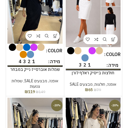
COLOR
COLOR
4
3
2
1
מידה
3
2
1
מידה
שמלות אוברסייז נייק במבחר
חולצות בייסיק ראלף לורן
צבעים
בצבעים
אופנה
,
מבצעים SALE
,
שמלות
אופנה
,
חולצות
,
מבצעים SALE
צנועות
₪
65
₪
79
₪
119
₪
149
-20%
-20%