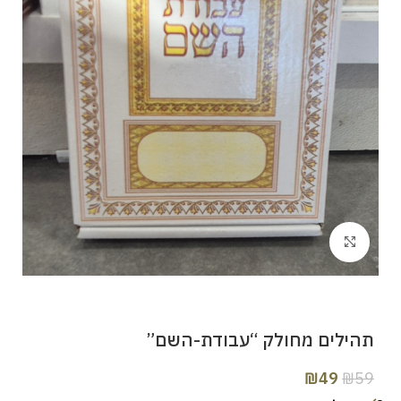
Click to enlarge
תהילים מחולק “עבודת-השם”
₪
49
₪
59