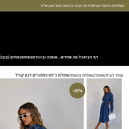
לוחים חינם!! עם שליח עד הבית ברכישה מעל 349 ש"ח
דף הבית
כל מה שחדש…
אופנה וביגוד
מטפחות
נפחים (בובו)
. This particular
Aviator
game attracts attention because it asks you to
עמוד הבית
אופנה
שמלות צנועות
שמלת ג’ינס כפתורים דגם קורל
gin without risk is to use the Aviator demo mode and familiarise yourself
 probability of long sessions. Reading these guides often reveals how the
guarantees genuine randomness for every single bet you decide to place.
-25%