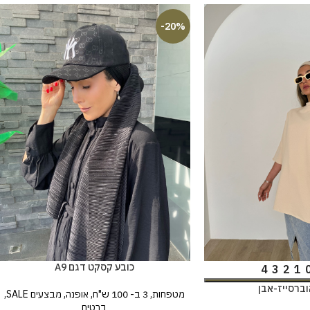
-20%
כובע קסקט דגם A9
4
3
2
1
וברסייז-אבן
מטפחות
,
3 ב- 100 ש"ח
,
אופנה
,
מבצעים SALE
,
ברטים