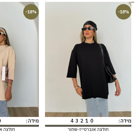
-18%
-18%
0
4
3
2
1
0
מידה
מידה
חולצה אוברסייז-שחור
חולצה א