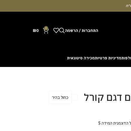
0
התחברות / הרשמה
0
₪
לפות
מדיניות פרטיות
מכירה סיטונאית
Many people enjoy the chance to test their intuit
cash out before a rising multiplier disappears fro
with the interface. Some enthusiasts share tactics 
ם דגם קורל
כחול בהיר
 הדוגמנית המידה S