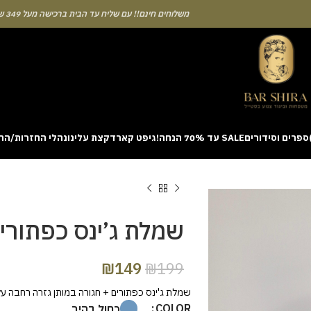
משלוחים חינם!! עם שליח עד הבית ברכישה מעל 349 ש"ח
ספרים וסידורים
SALE עד 70% הנחה!
גיפט קארד
קצת עלינו
נהלי החזרות/הח
ion with a unique casino game that combines simple rules and rapid rounds
m view. Learning the rhythm can take a few attempts. A helpful way to be
on sites like [aviatordreamliner.com] where they discuss the statistical
provably fair system 
שמלת ג’ינס כפתורי
₪
149
₪
199
שמלת ג'ינס כפתורים + חגורה במותן גזרה רחבה על
COLOR
כחול בהיר