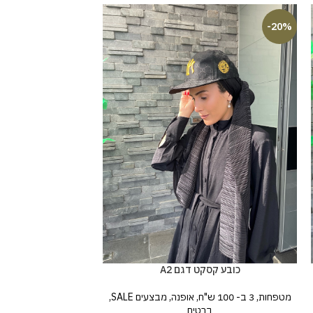
-17%
-20%
בובו קטיפה חדש
אופנה
,
מבצעים SALE
כובע קסקט דגם A2
119
מטפחות
,
3 ב- 100 ש"ח
,
אופנה
,
מבצעים SALE
,
ברטים