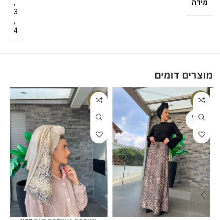
מידה
,
3
,
4
מוצרים דומים
%
-23%
-23%
SOLD
OUT