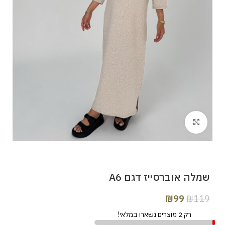
Click to enlarge
שמלה אוברסייז דגם A6
₪
99
₪
119
רק 2 מוצרים נשארו במלאי!