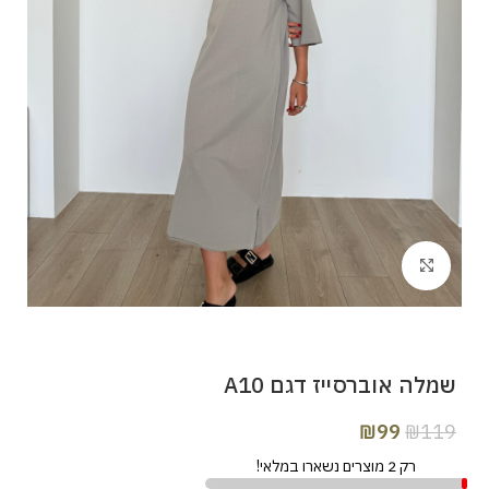
Click to enlarge
שמלה אוברסייז דגם A10
₪
99
₪
119
רק 2 מוצרים נשארו במלאי!