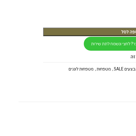
פה לסל
ר? לחצי ונשמח לתת שירות
זה
צעים SALE
,
מטפחות
,
מטפחות לונגים