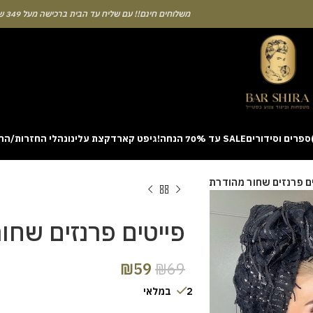
משלוחים חינם!! עם שליח עד הבית ברכישה מעל 349 ש"ח
ספרים וסידורים
SALE עד 70% הנחה!
גיפט קארד
קצת עלינו
נהלי החזרות/הח
ion with a unique casino game that combines simple rules and rapid rounds
ם פרנזים שחור מהודרת
m view. Learning the rhythm can take a few attempts. A helpful way to be
on sites like [aviatordreamliner.com] where they discuss the statistical
provably fair system 
פייטים פרנזים שחו
₪
59
₪
69
2 במלאי