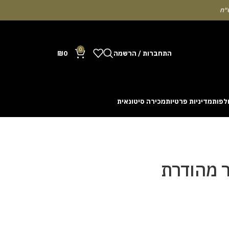
0
התחברות / הרשמה
0
₪
לפות
מדיניות פרטיות
מכירה סיטונאית
Many people enjoy the chance to test their intuit
cash out before a rising multiplier disappears fro
with the interface. Some enthusiasts share tactics 
ר מהודרת