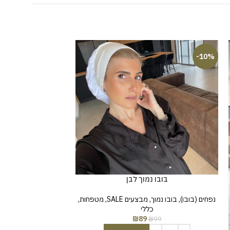
-23%
-10%
בובו נמוך לבן
משולבת מ
נפחים (בובו)
,
בובו נמוך
,
מבצעים SALE
,
מטפחות
,
מטפחות לונגים
,
לונג
כללי
מטפחות
,
מטפח
₪
89
₪
99
129