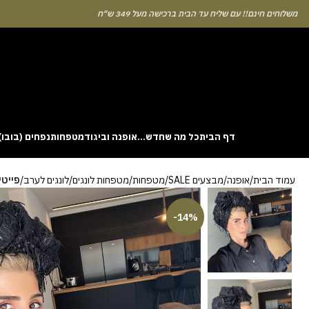
לוחים חינם!! עם שליח עד הבית ברכישה מעל 349 ש"ח
דף הבית
כל מה שחדש…
אופנה וביגוד
מטפחות
נפחים (בובו)
. This particular
Aviator
game attracts attention because it asks you to
עמוד הבית
אופנה
מבצעים SALE
מטפחות
מטפחות לונגים
לונגים לערב
פייטי
gin without risk is to use the Aviator demo mode and familiarise yourself
 probability of long sessions. Reading these guides often reveals how the
guarantees genuine randomness for every single bet you decide to place.
-14%