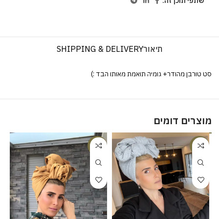
שתפי תוכן זה:
תיאור
SHIPPING & DELIVERY
סט טורבן מהודר+ גומיה תואמת מאותו הבד :)
מוצרים דומים
%
-20%
-20%