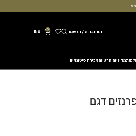
0
התחברות / הרשמה
0
₪
לפות
מדיניות פרטיות
מכירה סיטונאית
Many people enjoy the chance to test their intuit
cash out before a rising multiplier disappears fro
with the interface. Some enthusiasts share tactics 
רנזים דגם