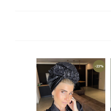
-14%
-23%