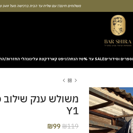
משלוחים חינם!! עם שליח עד הבית ברכישה מעל 349 ש"ח
ספרים וסידורים
SALE עד 70% הנחה!
גיפט קארד
קצת עלינו
נהלי החזרות/הח
ion with a unique casino game that combines simple rules and rapid rounds
m view. Learning the rhythm can take a few attempts. A helpful way to be
on sites like [aviatordreamliner.com] where they discuss the statistical
provably fair system 
משולש ענק שילוב פ
Y1
₪
99
₪
119