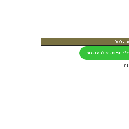
פה לסל
ר? לחצי ונשמח לתת שירות
זה