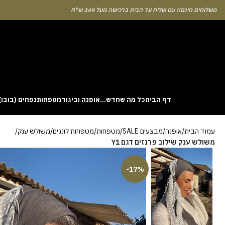
לוחים חינם!! עם שליח עד הבית ברכישה מעל 349 ש"ח
דף הבית
כל מה שחדש…
אופנה וביגוד
מטפחות
נפחים (בובו)
. This particular
Aviator
game attracts attention because it asks you to
עמוד הבית
אופנה
מבצעים SALE
מטפחות
מטפחות לונגים
משולש ענק
gin without risk is to use the Aviator demo mode and familiarise yourself
משולש ענק שילוב פרנזים דגם Y1
 probability of long sessions. Reading these guides often reveals how the
guarantees genuine randomness for every single bet you decide to place.
-17%