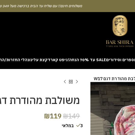
משלוחים חינם!! עם שליח עד הבית ברכישה מעל 349 ש"ח
ספרים וסידורים
SALE עד 70% הנחה!
גיפט קארד
קצת עלינו
נהלי החזרות/הח
ion with a unique casino game that combines simple rules and rapid rounds
ת מהודרת דגם W17
m view. Learning the rhythm can take a few attempts. A helpful way to be
on sites like [aviatordreamliner.com] where they discuss the statistical
provably fair system 
משולבת מהודרת דגם 7
₪
119
₪
149
3 במלאי