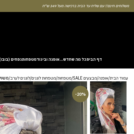
לוחים חינם!! עם שליח עד הבית ברכישה מעל 349 ש"ח
דף הבית
כל מה שחדש…
אופנה וביגוד
מטפחות
נפחים (בובו)
. This particular
Aviator
game attracts attention because it asks you to
עמוד הבית
אופנה
מבצעים SALE
מטפחות
מטפחות לונגים
לונגים לערב
משולב
gin without risk is to use the Aviator demo mode and familiarise yourself
 probability of long sessions. Reading these guides often reveals how the
guarantees genuine randomness for every single bet you decide to place.
-20%