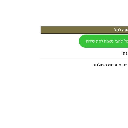
פה לסל
ר? לחצי ונשמח לתת שירות
זה
ים
,
מטפחות משולבות