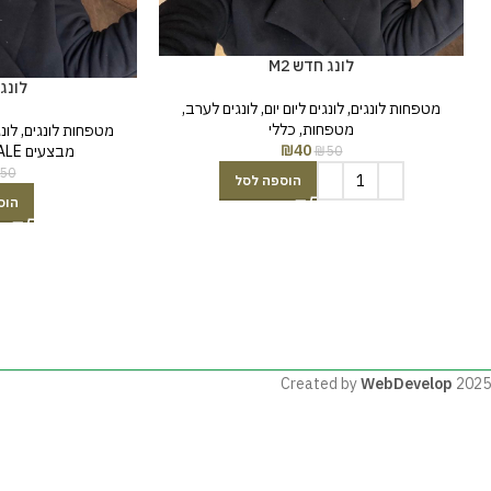
לונג חדש M2
לונג 
מטפחות לונגים
,
לונגים ליום יום
,
לונגים לערב
,
מטפחות
,
כללי
מטפחות לונגים
,
לונג
₪
40
₪
50
מבצעים SALE
50
הוספה לסל
הוס
Created by
WebDevelop
2025