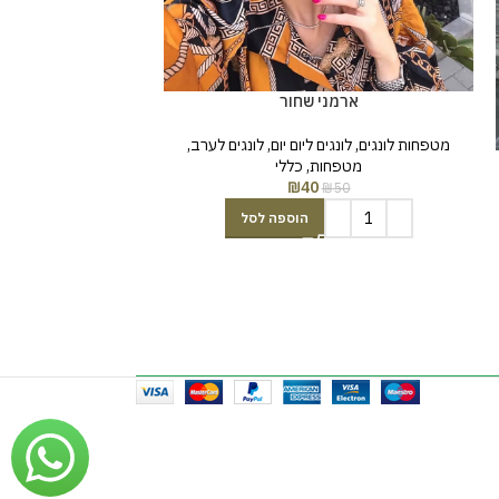
פייטים פרנז
מטפחות לונגים
,
לונג
ארמני שחור
מבצעים SALE
₪
69
מטפחות לונגים
,
לונגים ליום יום
,
לונגים לערב
,
מטפחות
,
כללי
₪
40
₪
50
הוספה לסל