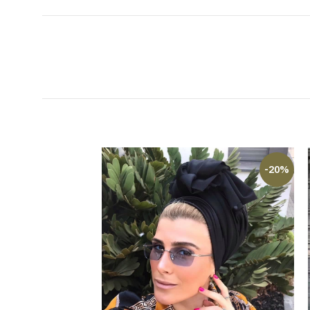
-14%
-20%