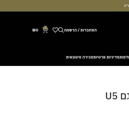
0
התחברות / הרשמה
0
₪
לפות
מדיניות פרטיות
מכירה סיטונאית
Many people enjoy the chance to test their intuit
cash out before a rising multiplier disappears fro
with the interface. Some enthusiasts share tactics 
U5