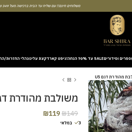
משלוחים חינם!! עם שליח עד הבית ברכישה מעל 349 ש"ח
ספרים וסידורים
SALE עד 70% הנחה!
גיפט קארד
קצת עלינו
נהלי החזרות/הח
ion with a unique casino game that combines simple rules and rapid rounds
ת מהודרת דגם U5
m view. Learning the rhythm can take a few attempts. A helpful way to be
on sites like [aviatordreamliner.com] where they discuss the statistical
provably fair system 
משולבת מהודרת דגם 
₪
119
₪
149
3 במלאי