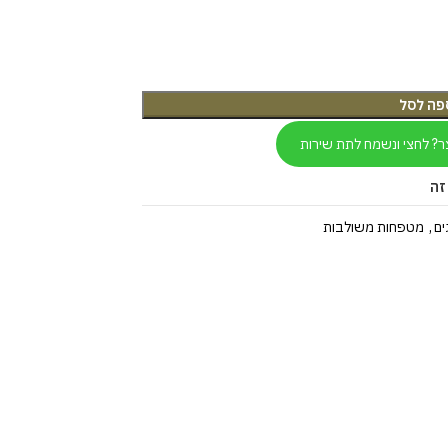
פה לסל
ר? לחצי ונשמח לתת שירות
זה
ים
,
מטפחות משולבות