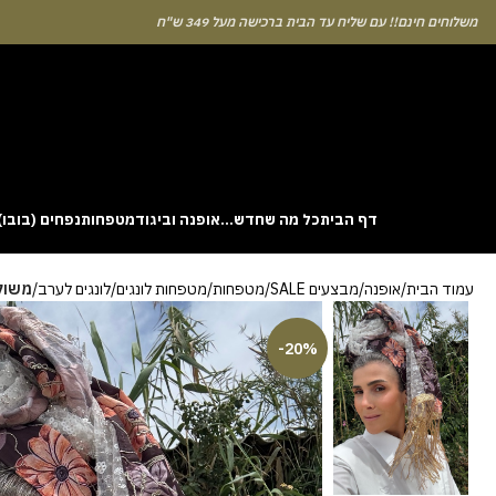
לוחים חינם!! עם שליח עד הבית ברכישה מעל 349 ש"ח
דף הבית
כל מה שחדש…
אופנה וביגוד
מטפחות
נפחים (בובו)
. This particular
Aviator
game attracts attention because it asks you to
עמוד הבית
אופנה
מבצעים SALE
מטפחות
מטפחות לונגים
לונגים לערב
משולב
gin without risk is to use the Aviator demo mode and familiarise yourself
 probability of long sessions. Reading these guides often reveals how the
guarantees genuine randomness for every single bet you decide to place.
-20%