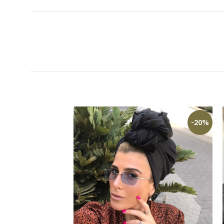
-23%
-20%