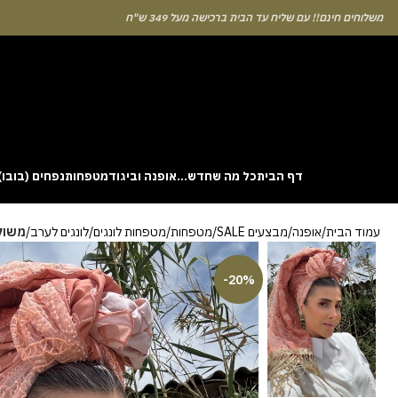
לוחים חינם!! עם שליח עד הבית ברכישה מעל 349 ש"ח
דף הבית
כל מה שחדש…
אופנה וביגוד
מטפחות
נפחים (בובו)
. This particular
Aviator
game attracts attention because it asks you to
עמוד הבית
אופנה
מבצעים SALE
מטפחות
מטפחות לונגים
לונגים לערב
משולב
gin without risk is to use the Aviator demo mode and familiarise yourself
 probability of long sessions. Reading these guides often reveals how the
guarantees genuine randomness for every single bet you decide to place.
-20%