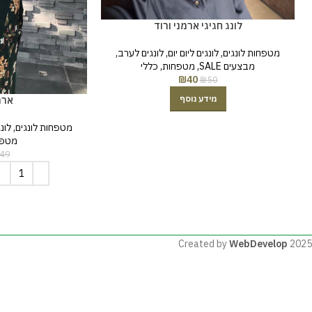
לונג חגיגי ארמני ורוד
מטפחות לונגים
,
לונגים ליום יום
,
לונגים לערב
,
מבצעים SALE
,
מטפחות
,
כללי
₪
40
₪
50
מידע נוסף
ארמ
מטפחות לונגים
,
לונג
מטפח
49
Created by
WebDevelop
2025