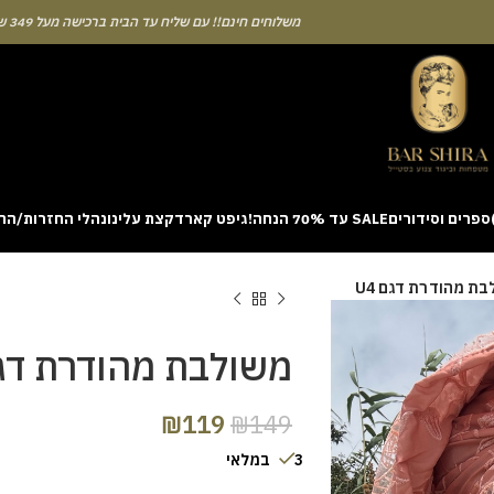
משלוחים חינם!! עם שליח עד הבית ברכישה מעל 349 ש"ח
ספרים וסידורים
SALE עד 70% הנחה!
גיפט קארד
קצת עלינו
נהלי החזרות/הח
ion with a unique casino game that combines simple rules and rapid rounds
ת מהודרת דגם U4
m view. Learning the rhythm can take a few attempts. A helpful way to be
on sites like [aviatordreamliner.com] where they discuss the statistical
provably fair system 
משולבת מהודרת דגם 
₪
119
₪
149
3 במלאי