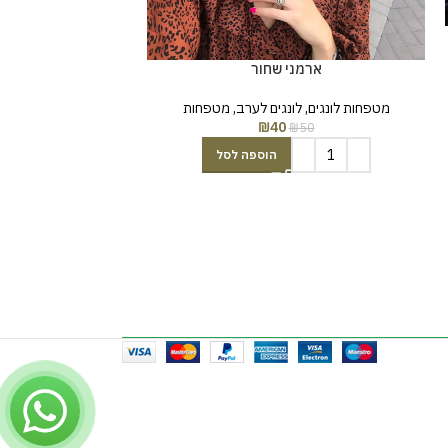
משולבת מה
ארמני שחור
מטפחות לונגים
,
לונג
מטפחות לונגים
,
לונגים לערב
,
מטפחות
מבצעים SALE
₪
40
₪
50
129
הוספה לסל
הוס