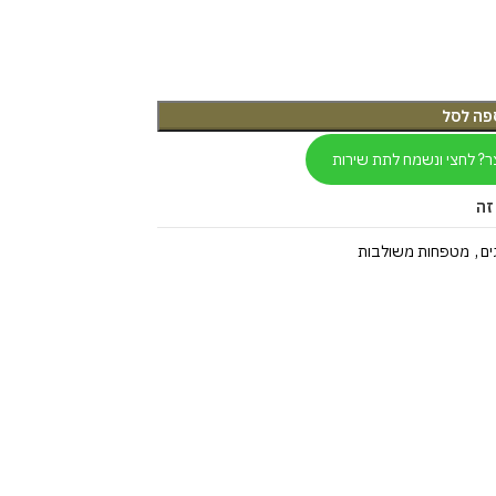
פה לסל
ר? לחצי ונשמח לתת שירות
זה
ים
,
מטפחות משולבות