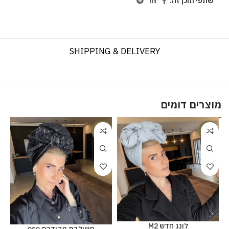
שתפי תוכן זה:
SHIPPING & DELIVERY
מוצרים דומים
%
-23%
-20%
לונג חדש M2
משולבת מהודרת 059