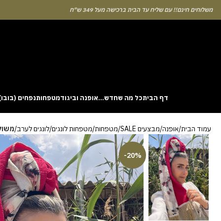
לוחים חינם!! עם שליח עד הבית ברכישה מעל 349 ש"ח
דף הבית
כל מה שחדש…
אופנה וביגוד
מטפחות
נפחים (בובו)
. This particular
Aviator
game attracts attention because it asks you to
עמוד הבית
אופנה
מבצעים SALE
מטפחות
מטפחות לונגים
לונגים לערב
משולב
gin without risk is to use the Aviator demo mode and familiarise yourself
 probability of long sessions. Reading these guides often reveals how the
guarantees genuine randomness for every single bet you decide to place.
-20%