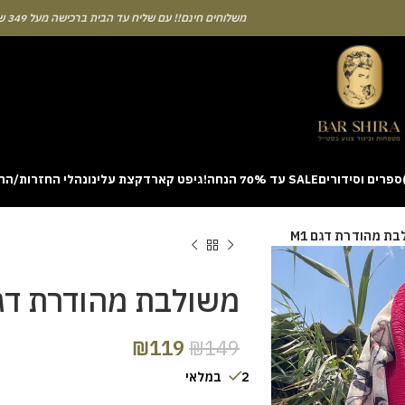
משלוחים חינם!! עם שליח עד הבית ברכישה מעל 349 ש"ח
ספרים וסידורים
SALE עד 70% הנחה!
גיפט קארד
קצת עלינו
נהלי החזרות/הח
ion with a unique casino game that combines simple rules and rapid rounds
ת מהודרת דגם M1
m view. Learning the rhythm can take a few attempts. A helpful way to be
on sites like [aviatordreamliner.com] where they discuss the statistical
provably fair system 
משולבת מהודרת דגם 
₪
119
₪
149
2 במלאי