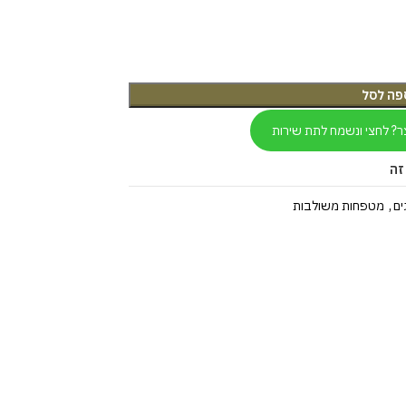
פה לסל
ר? לחצי ונשמח לתת שירות
זה
ים
,
מטפחות משולבות