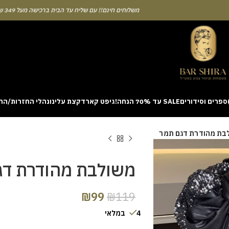
משלוחים חינם!! עם שליח עד הבית ברכישה מעל 349 ש"ח
ספרים וסידורים
SALE עד 70% הנחה!
גיפט קארד
קצת עלינו
נהלי החזרות/הח
ion with a unique casino game that combines simple rules and rapid rounds
בת מהודרת דגם תמר
m view. Learning the rhythm can take a few attempts. A helpful way to be
on sites like [aviatordreamliner.com] where they discuss the statistical
provably fair system 
משולבת מהודרת דג
₪
99
₪
119
4 במלאי