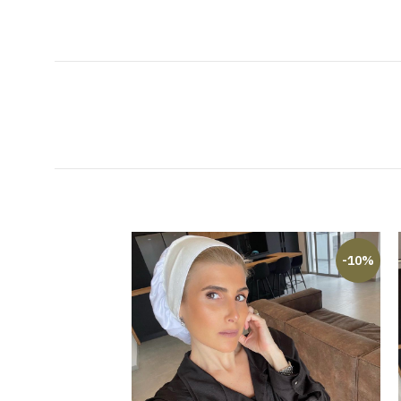
-23%
-10%