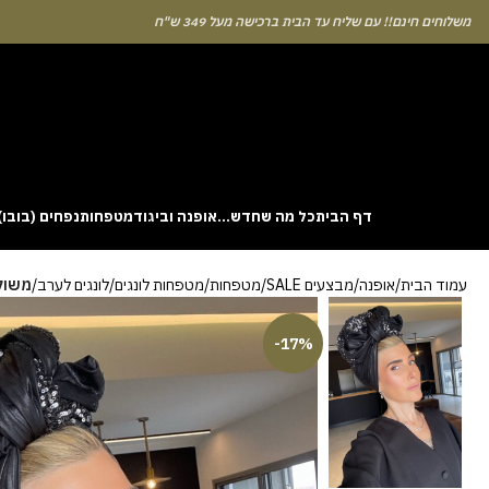
לוחים חינם!! עם שליח עד הבית ברכישה מעל 349 ש"ח
דף הבית
כל מה שחדש…
אופנה וביגוד
מטפחות
נפחים (בובו)
. This particular
Aviator
game attracts attention because it asks you to
עמוד הבית
אופנה
מבצעים SALE
מטפחות
מטפחות לונגים
לונגים לערב
משול
gin without risk is to use the Aviator demo mode and familiarise yourself
 probability of long sessions. Reading these guides often reveals how the
guarantees genuine randomness for every single bet you decide to place.
-17%