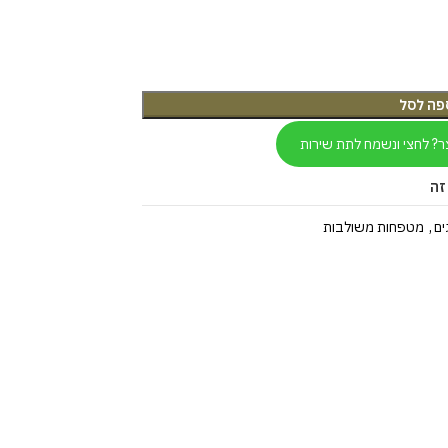
פה לסל
ר? לחצי ונשמח לתת שירות
זה
ים
,
מטפחות משולבות