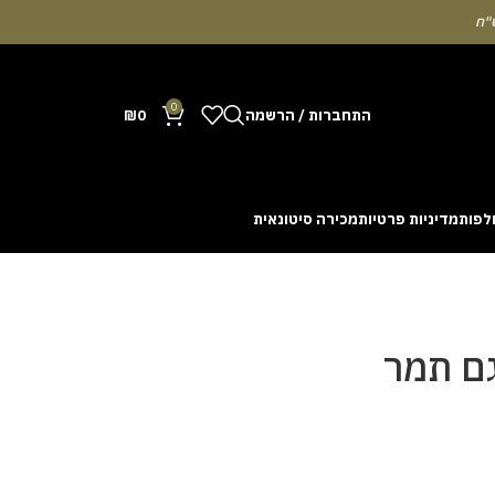
0
התחברות / הרשמה
0
₪
לפות
מדיניות פרטיות
מכירה סיטונאית
Many people enjoy the chance to test their intuit
cash out before a rising multiplier disappears fro
with the interface. Some enthusiasts share tactics 
ם תמר