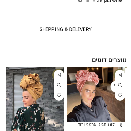
שתפי תוכן זה:
SHIPPING & DELIVERY
מוצרים דומים
%
-18%
-20%
SOLD
OUT
לונג חגיגי ארמני ורוד