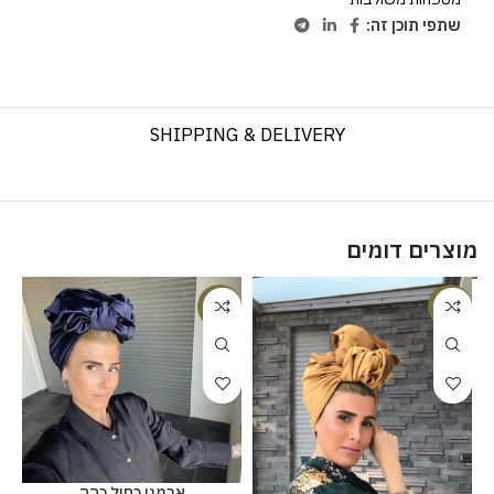
שתפי תוכן זה:
SHIPPING & DELIVERY
מוצרים דומים
%
-20%
-20%
ארמני כחול כהה