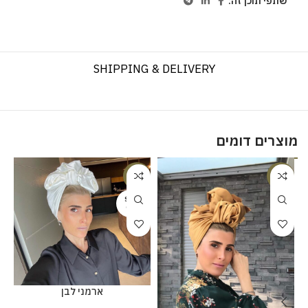
שתפי תוכן זה:
SHIPPING & DELIVERY
מוצרים דומים
%
-20%
-20%
SOLD
OUT
ארמני לבן