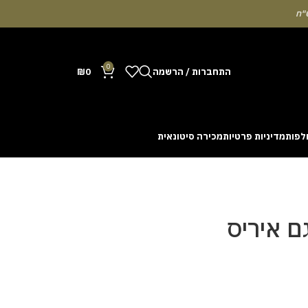
0
התחברות / הרשמה
0
₪
לפות
מדיניות פרטיות
מכירה סיטונאית
Many people enjoy the chance to test their intuit
cash out before a rising multiplier disappears fro
with the interface. Some enthusiasts share tactics 
ם איריס