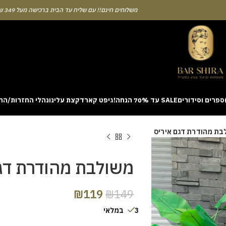
משלוחים חינם!! עם שליח עד הבית ברכישה מעל 349 ש"ח
ספרים וסידורים
SALE עד 70% הנחה!
גיפט קארד
קצת עלינו
נהלי החזרות/הח
ion with a unique casino game that combines simple rules and rapid rounds
בת מהודרת דגם איריס
m view. Learning the rhythm can take a few attempts. A helpful way to be
on sites like [aviatordreamliner.com] where they discuss the statistical
provably fair system 
משולבת מהודרת דג
₪
119
₪
149
3 במלאי