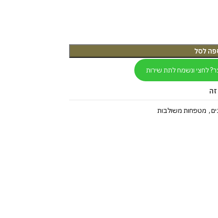
פה לסל
ר? לחצי ונשמח לתת שירות
זה
ים
,
מטפחות משולבות