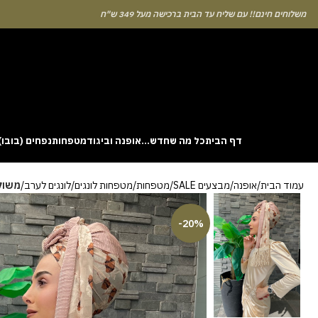
לוחים חינם!! עם שליח עד הבית ברכישה מעל 349 ש"ח
דף הבית
כל מה שחדש…
אופנה וביגוד
מטפחות
נפחים (בובו)
. This particular
Aviator
game attracts attention because it asks you to
עמוד הבית
אופנה
מבצעים SALE
מטפחות
מטפחות לונגים
לונגים לערב
משול
gin without risk is to use the Aviator demo mode and familiarise yourself
 probability of long sessions. Reading these guides often reveals how the
guarantees genuine randomness for every single bet you decide to place.
-20%