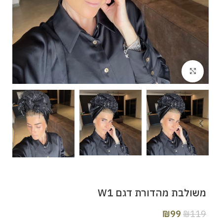
Click to enlarge
משולבת מהדורת דגם W1
₪
99
₪
119