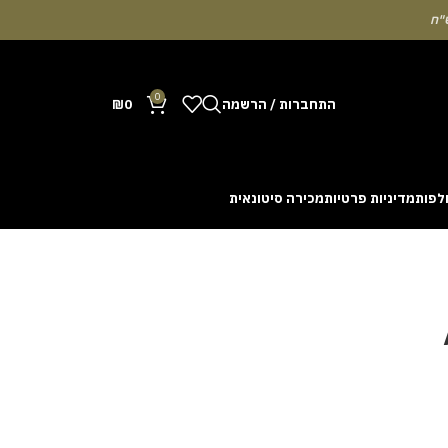
0
התחברות / הרשמה
0
₪
לפות
מדיניות פרטיות
מכירה סיטונאית
Many people enjoy the chance to test their intuit
cash out before a rising multiplier disappears fro
with the interface. Some enthusiasts share tactics 