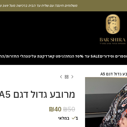
משלוחים חינם!! עם שליח עד הבית ברכישה מעל 349 ש"ח
ספרים וסידורים
SALE עד 70% הנחה!
גיפט קארד
קצת עלינו
נהלי החזרות/הח
ion with a unique casino game that combines simple rules and rapid rounds
 גדול דגם A5
m view. Learning the rhythm can take a few attempts. A helpful way to be
on sites like [aviatordreamliner.com] where they discuss the statistical
provably fair system 
מרובע גדול דגם A5
₪
40
₪
50
1 במלאי