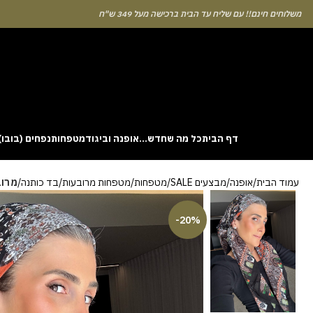
לוחים חינם!! עם שליח עד הבית ברכישה מעל 349 ש"ח
דף הבית
כל מה שחדש…
אופנה וביגוד
מטפחות
נפחים (בובו)
. This particular
Aviator
game attracts attention because it asks you to
עמוד הבית
אופנה
מבצעים SALE
מטפחות
מטפחות מרובעות
בד כותנה
מרובע
gin without risk is to use the Aviator demo mode and familiarise yourself
 probability of long sessions. Reading these guides often reveals how the
guarantees genuine randomness for every single bet you decide to place.
-20%