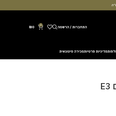
0
התחברות / הרשמה
0
₪
לפות
מדיניות פרטיות
מכירה סיטונאית
Many people enjoy the chance to test their intuit
cash out before a rising multiplier disappears fro
with the interface. Some enthusiasts share tactics 
E