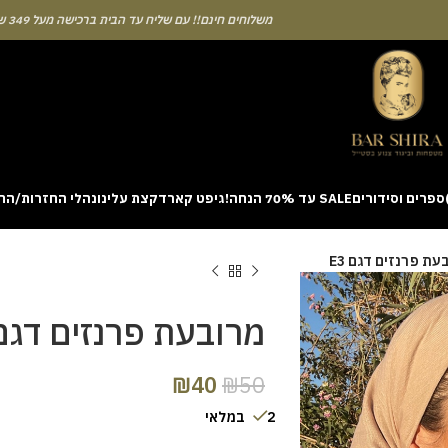
משלוחים חינם!! עם שליח עד הבית ברכישה מעל 349 ש"ח
ספרים וסידורים
SALE עד 70% הנחה!
גיפט קארד
קצת עלינו
נהלי החזרות/הח
ion with a unique casino game that combines simple rules and rapid rounds
עת פרנזים דגם E3
m view. Learning the rhythm can take a few attempts. A helpful way to be
on sites like [aviatordreamliner.com] where they discuss the statistical
provably fair system 
מרובעת פרנזים דגם 3
₪
40
₪
50
2 במלאי