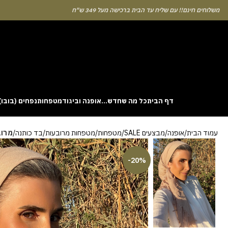
לוחים חינם!! עם שליח עד הבית ברכישה מעל 349 ש"ח
דף הבית
כל מה שחדש…
אופנה וביגוד
מטפחות
נפחים (בובו)
. This particular
Aviator
game attracts attention because it asks you to
עמוד הבית
אופנה
מבצעים SALE
מטפחות
מטפחות מרובעות
בד כותנה
מרוב
gin without risk is to use the Aviator demo mode and familiarise yourself
 probability of long sessions. Reading these guides often reveals how the
guarantees genuine randomness for every single bet you decide to place.
-20%