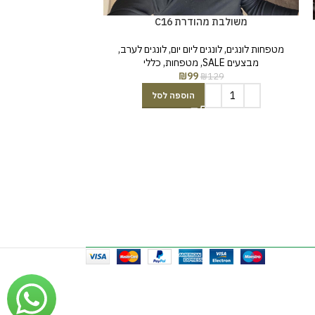
משולבת מהודרת C16
משולבת מ
מטפחות לונגים
,
לונגים ליום יום
,
לונגים לערב
,
מטפחות לונגים
,
לונג
מבצעים SALE
,
מטפחות
,
כללי
מטפחות
,
מטפח
₪
99
₪
129
129
הוספה לסל