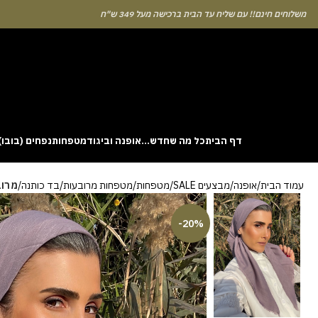
לוחים חינם!! עם שליח עד הבית ברכישה מעל 349 ש"ח
דף הבית
כל מה שחדש…
אופנה וביגוד
מטפחות
נפחים (בובו)
. This particular
Aviator
game attracts attention because it asks you to
עמוד הבית
אופנה
מבצעים SALE
מטפחות
מטפחות מרובעות
בד כותנה
מרוב
gin without risk is to use the Aviator demo mode and familiarise yourself
 probability of long sessions. Reading these guides often reveals how the
guarantees genuine randomness for every single bet you decide to place.
-20%