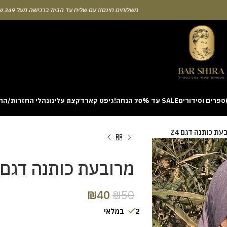
משלוחים חינם!! עם שליח עד הבית ברכישה מעל 349 ש"ח
ספרים וסידורים
SALE עד 70% הנחה!
גיפט קארד
קצת עלינו
נהלי החזרות/הח
ion with a unique casino game that combines simple rules and rapid rounds
עת כותנה דגם Z4
m view. Learning the rhythm can take a few attempts. A helpful way to be
on sites like [aviatordreamliner.com] where they discuss the statistical
provably fair system 
מרובעת כותנה דגם Z4
₪
40
₪
50
2 במלאי