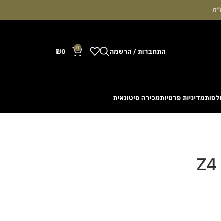
0
התחברות / הרשמה
0
₪
לפות
מדיניות פרטיות
מכירה סיטונאית
Many people enjoy the chance to test their intuit
cash out before a rising multiplier disappears fro
with the interface. Some enthusiasts share tactics 