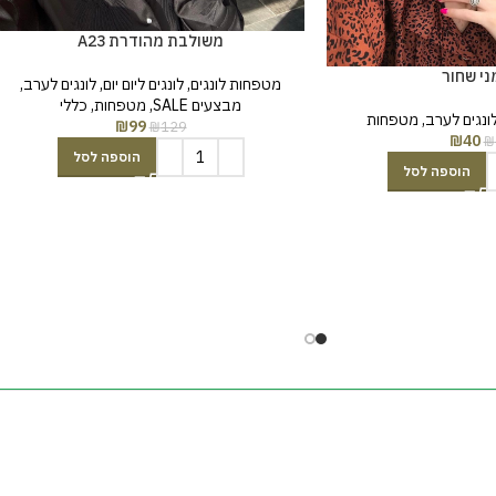
משולבת מהודרת A23
י שחור
מטפחות לונגים
,
לונגים ליום יום
,
לונגים לערב
,
מבצעים SALE
,
מטפחות
,
כללי
ונגים לערב
,
מטפחות
₪
99
₪
129
₪
40
₪
הוספה לסל
הוספה לסל