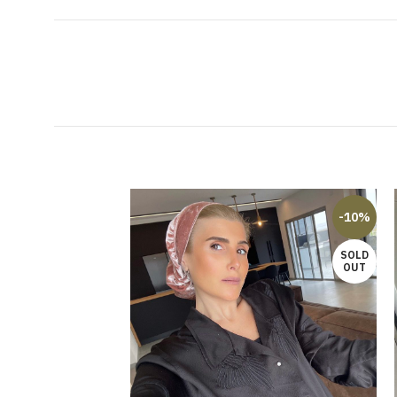
-23%
-10%
SOLD
OUT