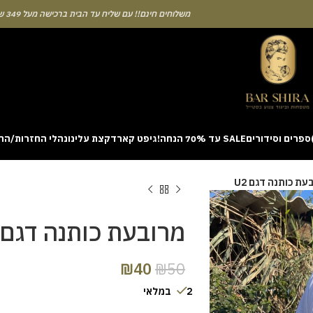
משלוחים חינם!! עם שליח עד הבית ברכישה מעל 349 ש"ח
ספרים וסידורים
SALE עד 70% הנחה!
גיפט קארד
קצת עלינו
נהלי החזרות/הח
ion with a unique casino game that combines simple rules and rapid rounds
עת כותנה דגם U2
m view. Learning the rhythm can take a few attempts. A helpful way to be
on sites like [aviatordreamliner.com] where they discuss the statistical
provably fair system 
מרובעת כותנה דגם U2
₪
40
₪
50
2 במלאי