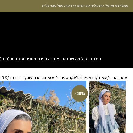
לוחים חינם!! עם שליח עד הבית ברכישה מעל 349 ש"ח
דף הבית
כל מה שחדש…
אופנה וביגוד
מטפחות
נפחים (בובו)
. This particular
Aviator
game attracts attention because it asks you to
עמוד הבית
אופנה
מבצעים SALE
מטפחות
מטפחות מרובעות
בד כותנה
מרוב
gin without risk is to use the Aviator demo mode and familiarise yourself
 probability of long sessions. Reading these guides often reveals how the
guarantees genuine randomness for every single bet you decide to place.
-20%