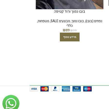
בובו נמוך ורוד קטיפה
נפחים (בובו)
,
בובו נמוך
,
מבצעים SALE
,
מטפחות
,
משולבת מ
כללי
₪
89
₪
99
מטפחות לונגים
,
לונג
מטפחות
,
מטפח
מידע נוסף
129
הוס