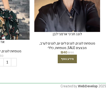
לונג חגיגי ארמני לבן
ארמ
מטפחות לונגים
,
לונגים ליום יום
,
לונגים לערב
,
מבצעים SALE
,
מטפחות
,
כללי
מטפחות לונגים
,
ל
₪
40
₪
50
50
מידע נוסף
Created by
WebDevelop
2025