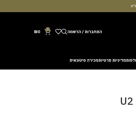
0
התחברות / הרשמה
0
₪
לפות
מדיניות פרטיות
מכירה סיטונאית
Many people enjoy the chance to test their intuit
cash out before a rising multiplier disappears fro
with the interface. Some enthusiasts share tactics 