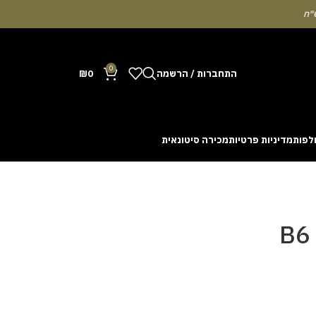
0
התחברות / הרשמה
0
₪
לפות
מדיניות פרטיות
מכירה סיטונאית
Many people enjoy the chance to test their intuit
cash out before a rising multiplier disappears fro
with the interface. Some enthusiasts share tactics 