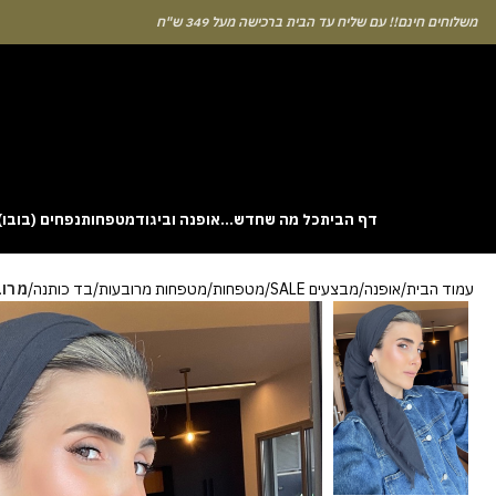
לוחים חינם!! עם שליח עד הבית ברכישה מעל 349 ש"ח
דף הבית
כל מה שחדש…
אופנה וביגוד
מטפחות
נפחים (בובו)
. This particular
Aviator
game attracts attention because it asks you to
עמוד הבית
אופנה
מבצעים SALE
מטפחות
מטפחות מרובעות
בד כותנה
מרוב
gin without risk is to use the Aviator demo mode and familiarise yourself
 probability of long sessions. Reading these guides often reveals how the
guarantees genuine randomness for every single bet you decide to place.