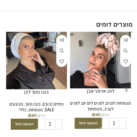
מוצרים דומים
%
-10%
-20%
לונג ארמני אבן
בובו נמוך לבן
מטפחות לונגים
,
לונגים ליום יום
,
לונגים
נפחים (בובו)
,
בובו נמוך
,
מבצעים
מט
לערב
,
מטפחות
SALE
,
מטפחות
,
כללי
₪
40
₪
50
₪
89
₪
99
הוספה לסל
הוספה לסל