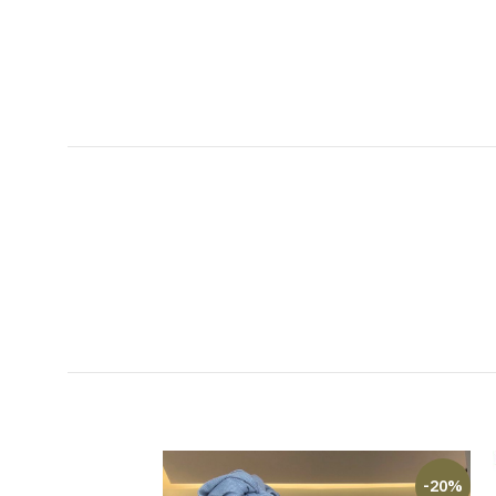
-23%
-20%