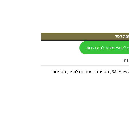
פה לסל
ר? לחצי ונשמח לתת שירות
זה
ם SALE
,
מטפחות
,
מטפחות לונגים
,
מטפחות