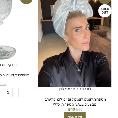
SOLD
OUT
כוס קידוש מ
תשמישי קדושה
,
כוס
149
לונג חגיגי ארמני לבן
מטפחות לונגים
,
לונגים ליום יום
,
לונגים לערב
,
מבצעים SALE
,
מטפחות
,
כללי
₪
40
₪
50
מידע נוסף