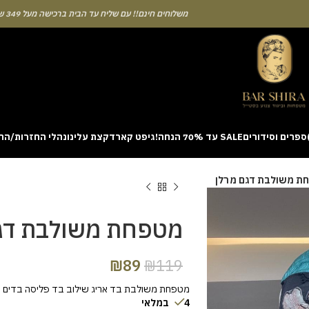
משלוחים חינם!! עם שליח עד הבית ברכישה מעל 349 ש"ח
ספרים וסידורים
SALE עד 70% הנחה!
גיפט קארד
קצת עלינו
נהלי החזרות/הח
ion with a unique casino game that combines simple rules and rapid rounds
ת משולבת דגם מרלן
m view. Learning the rhythm can take a few attempts. A helpful way to be
on sites like [aviatordreamliner.com] where they discuss the statistical
provably fair system 
מטפחת משולבת דג
₪
89
₪
119
מטפחת משולבת בד אריג שילוב בד פליסה בדים נ
4 במלאי