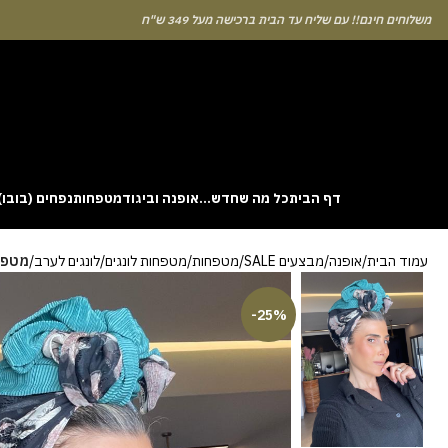
לוחים חינם!! עם שליח עד הבית ברכישה מעל 349 ש"ח
דף הבית
כל מה שחדש…
אופנה וביגוד
מטפחות
נפחים (בובו)
. This particular
Aviator
game attracts attention because it asks you to
עמוד הבית
אופנה
מבצעים SALE
מטפחות
מטפחות לונגים
לונגים לערב
מטפח
gin without risk is to use the Aviator demo mode and familiarise yourself
 probability of long sessions. Reading these guides often reveals how the
guarantees genuine randomness for every single bet you decide to place.
-25%