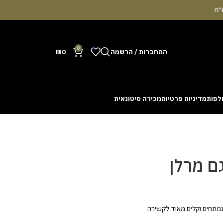
0
התחברות / הרשמה
0
₪
לפות
מדיניות פרטיות
מכירה סיטונאית
Many people enjoy the chance to test their intuit
cash out before a rising multiplier disappears fro
with the interface. Some enthusiasts share tactics 
ם מרלן
מתחים וקלים מאוד לקשירה