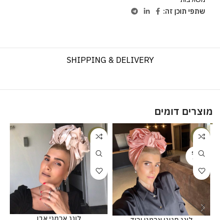
שתפי תוכן זה:
SHIPPING & DELIVERY
מוצרים דומים
%
-20%
-20%
SOLD
OUT
לונג ארמני אבן