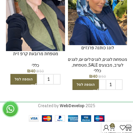
לונג כותנה פרנזים
מטפחת מרובעת קרפ זית
מטפחות לונגים
,
לונגים ליום יום
,
לונגים
לערב
,
מבצעים SALE
,
מטפחות
,
כללי
כללי
₪
40
₪
50
₪
40
₪
50
הוספה לסל
הוספה לסל
Created by
WebDevelop
2025
0