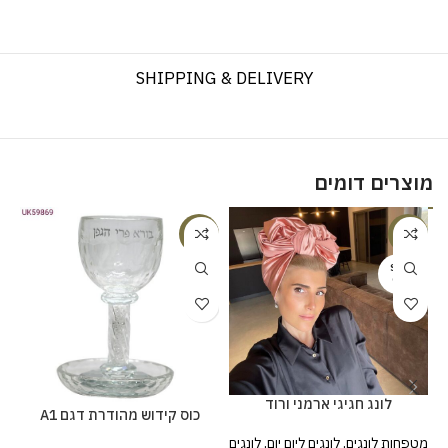
SHIPPING & DELIVERY
מוצרים דומים
%
-20%
-20%
SOLD
OUT
לונג חגיגי ארמני ורוד
כוס קידוש מהודרת דגם A1
מטפחות לונגים
,
לונגים ליום יום
,
לונגים