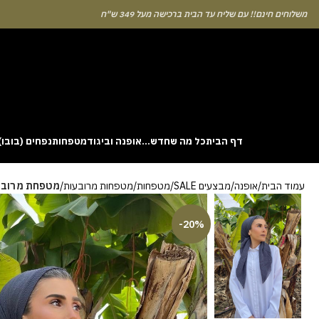
לוחים חינם!! עם שליח עד הבית ברכישה מעל 349 ש"ח
דף הבית
כל מה שחדש…
אופנה וביגוד
מטפחות
נפחים (בובו)
. This particular
Aviator
game attracts attention because it asks you to
עמוד הבית
אופנה
מבצעים SALE
מטפחות
מטפחות מרובעות
מטפחת מרובעת 
gin without risk is to use the Aviator demo mode and familiarise yourself
 probability of long sessions. Reading these guides often reveals how the
guarantees genuine randomness for every single bet you decide to place.
-20%