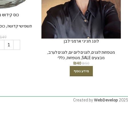
כוס קידוש מ
תשמישי קדושה
,
כוס
149
לונג חגיגי ארמני לבן
מטפחות לונגים
,
לונגים ליום יום
,
לונגים לערב
,
מבצעים SALE
,
מטפחות
,
כללי
₪
40
₪
50
מידע נוסף
Created by
WebDevelop
2025