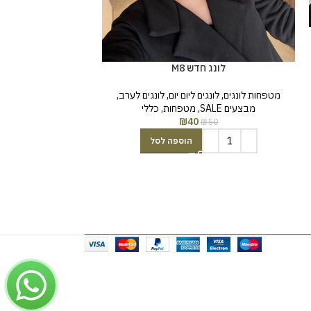
לונג חדש M8
מטפחות לונגים
,
לונגים ליום יום
,
לונגים לערב
,
תהלים ו
מבצעים SALE
,
מטפחות
,
כללי
₪
40
₪
50
מבצעים SALE
,
תשמי
₪
59
הוספה לסל