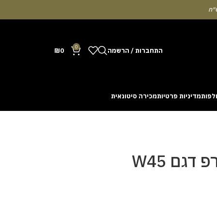
0
התחברות / הרשמה
0
₪
לפות
מדיניות פרטיות
מכירה סיטונאית
Many people enjoy the chance to test their intuit
cash out before a rising multiplier disappears fro
with the interface. Some enthusiasts share tactics 
גם W45