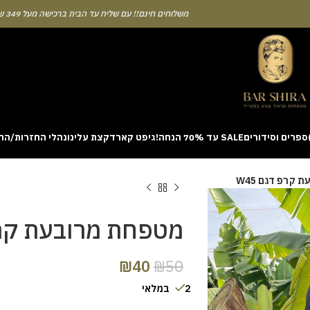
משלוחים חינם!! עם שליח עד הבית ברכישה מעל 349 ש"ח
ספרים וסידורים
SALE עד 70% הנחה!
גיפט קארד
קצת עלינו
נהלי החזרות/הח
ion with a unique casino game that combines simple rules and rapid rounds
קרפ דגם W45
m view. Learning the rhythm can take a few attempts. A helpful way to be
on sites like [aviatordreamliner.com] where they discuss the statistical
provably fair system 
מטפחת מרובעת קרפ ד
₪
40
₪
50
2 במלאי