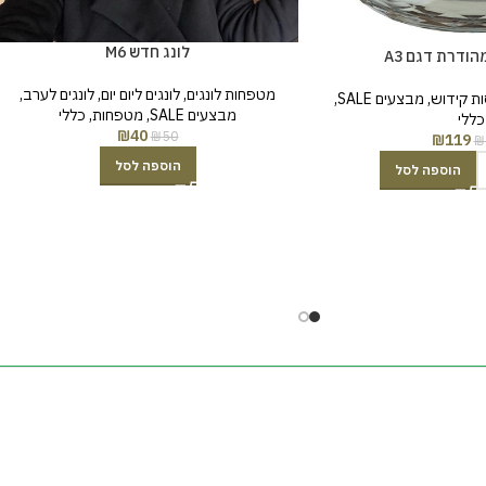
לונג חדש M6
הודרת דגם A3
מטפחות לונגים
,
לונגים ליום יום
,
לונגים לערב
,
ות קידוש
,
מבצעים SALE
,
מבצעים SALE
,
מטפחות
,
כללי
כללי
₪
40
₪
50
₪
119
₪
הוספה לסל
הוספה לסל