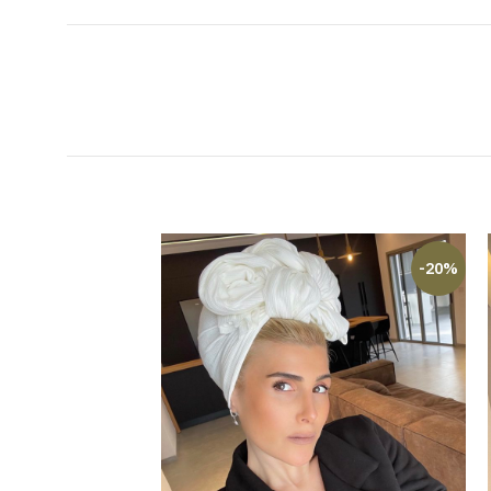
-17%
-20%