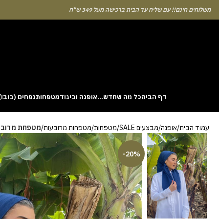
לוחים חינם!! עם שליח עד הבית ברכישה מעל 349 ש"ח
דף הבית
כל מה שחדש…
אופנה וביגוד
מטפחות
נפחים (בובו)
. This particular
Aviator
game attracts attention because it asks you to
עמוד הבית
אופנה
מבצעים SALE
מטפחות
מטפחות מרובעות
מטפחת מרובעת 
gin without risk is to use the Aviator demo mode and familiarise yourself
 probability of long sessions. Reading these guides often reveals how the
guarantees genuine randomness for every single bet you decide to place.
-20%