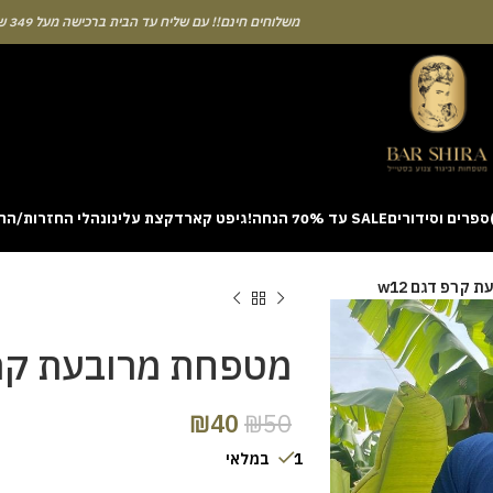
משלוחים חינם!! עם שליח עד הבית ברכישה מעל 349 ש"ח
ספרים וסידורים
SALE עד 70% הנחה!
גיפט קארד
קצת עלינו
נהלי החזרות/הח
ion with a unique casino game that combines simple rules and rapid rounds
קרפ דגם w12
m view. Learning the rhythm can take a few attempts. A helpful way to be
on sites like [aviatordreamliner.com] where they discuss the statistical
provably fair system 
מטפחת מרובעת קרפ ד
₪
40
₪
50
1 במלאי