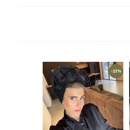
-17%
-23%