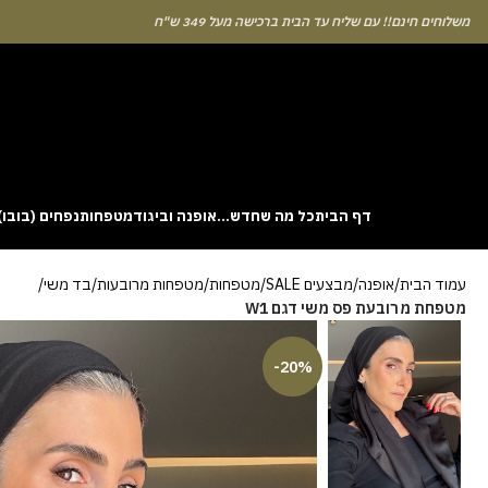
לוחים חינם!! עם שליח עד הבית ברכישה מעל 349 ש"ח
דף הבית
כל מה שחדש…
אופנה וביגוד
מטפחות
נפחים (בובו)
. This particular
Aviator
game attracts attention because it asks you to
עמוד הבית
אופנה
מבצעים SALE
מטפחות
מטפחות מרובעות
בד משי
gin without risk is to use the Aviator demo mode and familiarise yourself
מטפחת מרובעת פס משי דגם W1
 probability of long sessions. Reading these guides often reveals how the
guarantees genuine randomness for every single bet you decide to place.
-20%