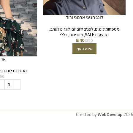
לונג חגיגי ארמני ורוד
מטפחות לונגים
,
לונגים ליום יום
,
לונגים לערב
,
מבצעים SALE
,
מטפחות
,
כללי
₪
40
₪
50
מידע נוסף
ארמ
מטפחות לונגים
,
ל
50
Created by
WebDevelop
2025