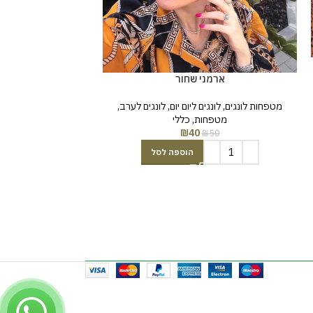
פייטים פרנז
מטפחות לונגים
,
לונג
ארמני שחור
מבצעים SALE
₪
69
מטפחות לונגים
,
לונגים ליום יום
,
לונגים לערב
,
מטפחות
,
כללי
₪
40
₪
50
הוספה לסל