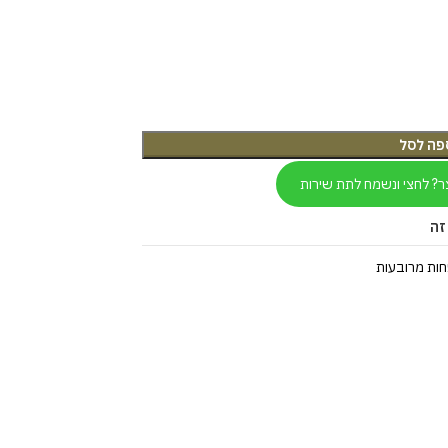
פה לסל
ר? לחצי ונשמח לתת שירות
זה
ות מרובעות