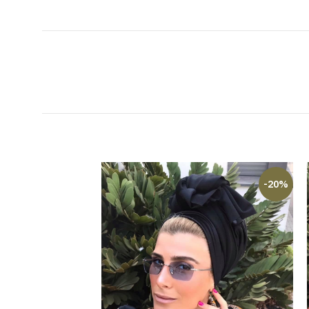
-14%
-20%