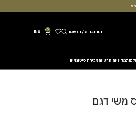
0
התחברות / הרשמה
0
₪
לפות
מדיניות פרטיות
מכירה סיטונאית
Many people enjoy the chance to test their intuit
cash out before a rising multiplier disappears fro
with the interface. Some enthusiasts share tactics 
 משי דגם