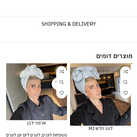
SHIPPING & DELIVERY
מוצרים דומים
%
-20%
-20%
SOLD
OUT
ארמני לבן
לונג חדש M2
מט
מטפחות לונגים
,
לונגים ליום יום
,
לונגים