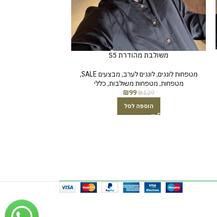
פייטים פרנז
מטפחות לונגים
,
לונג
משולבת מהודרת S5
מבצעים SALE
₪
69
מטפחות לונגים
,
לונגים לערב
,
מבצעים SALE
,
מטפחות
,
מטפחות משולבות
,
כללי
₪
99
₪
129
הוספה לסל