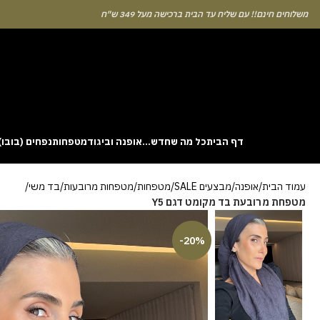
לוחים חינם!! עם שליח עד הבית ברכישה מעל 349 ש"ח
דף הבית
כל מה שחדש…
אופנה וביגוד
מטפחות
נפחים (בובו)
. This particular
Aviator
game attracts attention because it asks you to
עמוד הבית
אופנה
מבצעים SALE
מטפחות
מטפחות מרובעות
בד משי
gin without risk is to use the Aviator demo mode and familiarise yourself
מטפחת מרובעת בד מקומט דגם Y5
 probability of long sessions. Reading these guides often reveals how the
guarantees genuine randomness for every single bet you decide to place.
-20%