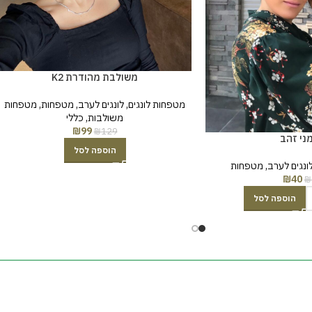
משולבת מהודרת K2
מטפחות לונגים
,
לונגים לערב
,
מטפחות
,
מטפחות
משולבות
,
כללי
₪
99
₪
129
ני זהב
הוספה לסל
ונגים לערב
,
מטפחות
₪
40
₪
הוספה לסל