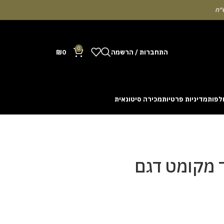
0
התחברות / הרשמה
0
₪
לפות
מדיניות פרטיות
מכירה סיטונאית
Many people enjoy the chance to test their intuit
cash out before a rising multiplier disappears fro
with the interface. Some enthusiasts share tactics 
 מקומט דגם