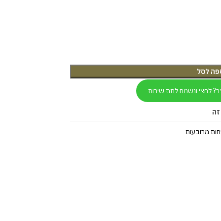
פה לסל
ר? לחצי ונשמח לתת שירות
זה
ות מרובעות