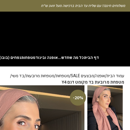
לוחים חינם!! עם שליח עד הבית ברכישה מעל 349 ש"ח
דף הבית
כל מה שחדש…
אופנה וביגוד
מטפחות
נפחים (בובו)
. This particular
Aviator
game attracts attention because it asks you to
עמוד הבית
אופנה
מבצעים SALE
מטפחות
מטפחות מרובעות
בד משי
gin without risk is to use the Aviator demo mode and familiarise yourself
מטפחת מרובעת בד מקומט דגם Y4
 probability of long sessions. Reading these guides often reveals how the
guarantees genuine randomness for every single bet you decide to place.
-20%