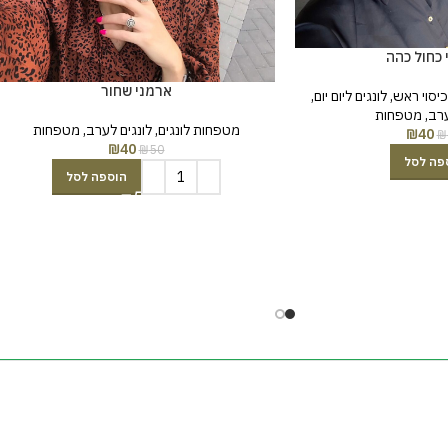
 כחול כהה
ארמני שחור
כיסוי ראש
,
לונגים ליום יום
,
ערב
,
מטפחות
מטפחות לונגים
,
לונגים לערב
,
מטפחות
₪
40
₪
₪
40
₪
50
פה לסל
הוספה לסל