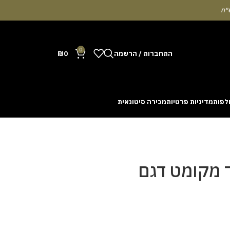
0
התחברות / הרשמה
0
₪
לפות
מדיניות פרטיות
מכירה סיטונאית
Many people enjoy the chance to test their intuit
cash out before a rising multiplier disappears fro
with the interface. Some enthusiasts share tactics 
 מקומט דגם