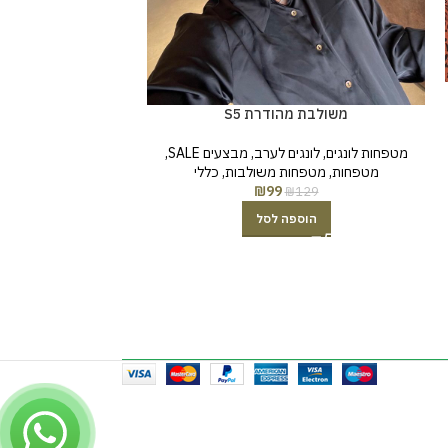
פייטים פרנז
מטפחות לונגים
,
לונג
משולבת מהודרת S5
מבצעים SALE
₪
69
מטפחות לונגים
,
לונגים לערב
,
מבצעים SALE
,
מטפחות
,
מטפחות משולבות
,
כללי
₪
99
₪
129
הוספה לסל