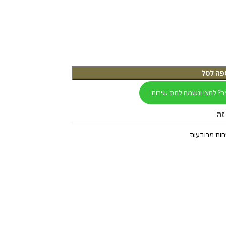
פה לסל
ר? לחצי ונשמח לתת שירות
זה
ות מרובעות