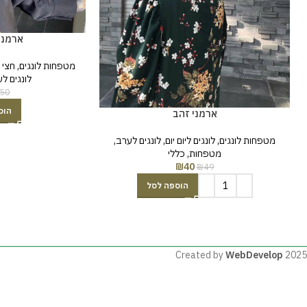
ארמני
מטפחות לונגים
,
חצי 
לונגים ל
50
הוס
ארמני זהב
מטפחות לונגים
,
לונגים ליום יום
,
לונגים לערב
,
מטפחות
,
כללי
₪
40
₪
49
הוספה לסל
Created by
WebDevelop
2025