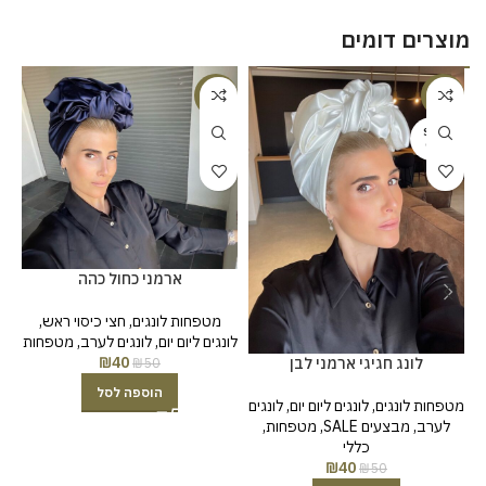
מוצרים דומים
%
-20%
-20%
SOLD
OUT
ארמני כחול כהה
מטפחות לונגים
,
חצי כיסוי ראש
,
לונגים ליום יום
,
לונגים לערב
,
מטפחות
לו
₪
40
לונג חגיגי ארמני לבן
₪
50
הוספה לסל
מטפחות לונגים
,
לונגים ליום יום
,
לונגים
לערב
,
מבצעים SALE
,
מטפחות
,
כללי
₪
40
₪
50