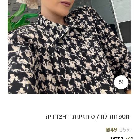
Click to enlarge
מטפחת לורקס חגיגית דו-צדדית
₪
49
₪
59
2 במלאי