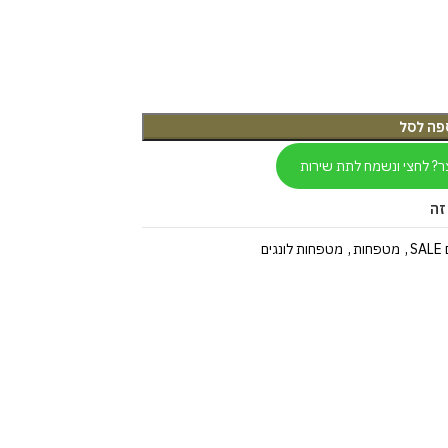
פה לסל
ר? לחצי ונשמח לתת שירות
זה
S
,
מטפחות
,
מטפחות לונגים