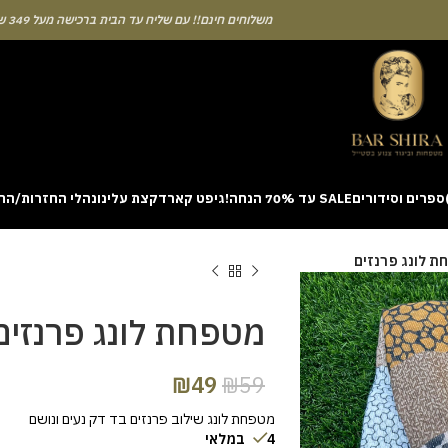
משלוחים חינם!! עם שליח עד הבית ברכישה מעל 349 ש"ח
ספרים וסידורים
SALE עד 70% הנחה!
גיפט קארד
קצת עלינו
נהלי החזרות/הח
ion with a unique casino game that combines simple rules and rapid rounds
 לונג פרנזים
m view. Learning the rhythm can take a few attempts. A helpful way to be
on sites like [aviatordreamliner.com] where they discuss the statistical
provably fair system 
מטפחת לונג פרנזים
₪
49
₪
59
מטפחת לונג שילוב פרנזים בד דק נעים ונושם
4 במלאי