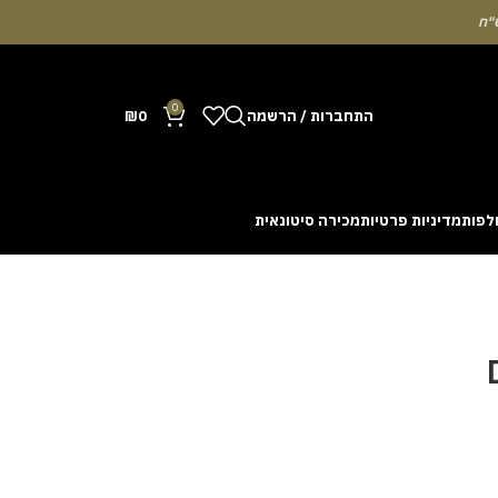
0
התחברות / הרשמה
0
₪
לפות
מדיניות פרטיות
מכירה סיטונאית
Many people enjoy the chance to test their intuit
cash out before a rising multiplier disappears fro
with the interface. Some enthusiasts share tactics 