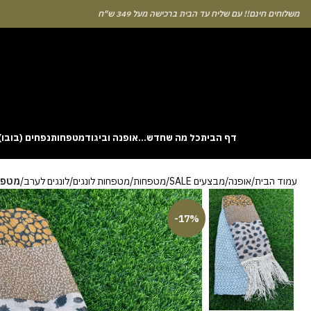
לוחים חינם!! עם שליח עד הבית ברכישה מעל 349 ש"ח
דף הבית
כל מה שחדש…
אופנה וביגוד
מטפחות
נפחים (בובו)
. This particular
Aviator
game attracts attention because it asks you to
עמוד הבית
אופנה
מבצעים SALE
מטפחות
מטפחות לונגים
לונגים לערב
מטפחת
gin without risk is to use the Aviator demo mode and familiarise yourself
 probability of long sessions. Reading these guides often reveals how the
guarantees genuine randomness for every single bet you decide to place.
-17%