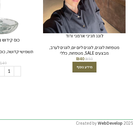
לונג חגיגי ארמני ורוד
כוס קידוש מ
מטפחות לונגים
,
לונגים ליום יום
,
לונגים לערב
,
תשמישי קדושה
,
כוס
מבצעים SALE
,
מטפחות
,
כללי
₪
40
₪
50
149
מידע נוסף
Created by
WebDevelop
2025