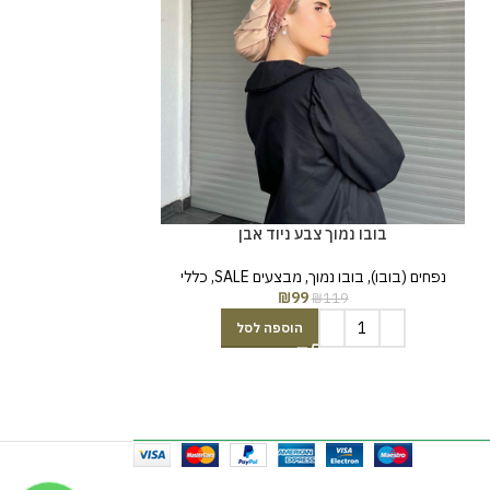
בובו נמוך צבע ניוד אבן
תהלים ו
נפחים (בובו)
,
בובו נמוך
,
מבצעים SALE
,
כללי
מבצעים SALE
,
תשמי
₪
99
₪
119
₪
59
הוספה לסל