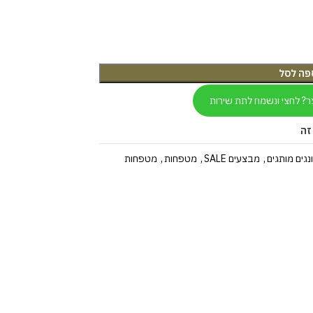
פה לסל
ר? לחצי ונשמח לתת שירות
זה
נגים מותגים
,
מבצעים SALE
,
מטפחות
,
מטפחות