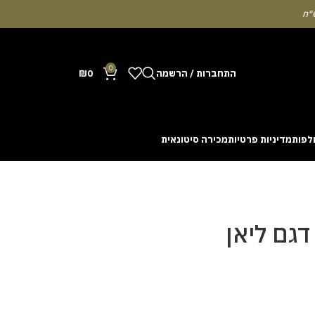
0
התחברות / הרשמה
0
₪
לפות
מדיניות פרטיות
מכירה סיטונאית
Many people enjoy the chance to test their intuit
cash out before a rising multiplier disappears fro
with the interface. Some enthusiasts share tactics 
דגם ליאן