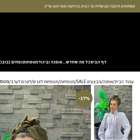
לוחים חינם!! עם שליח עד הבית ברכישה מעל 349 ש"ח
דף הבית
כל מה שחדש…
אופנה וביגוד
מטפחות
נפחים (בובו)
. This particular
Aviator
game attracts attention because it asks you to
עמוד הבית
אופנה
מבצעים SALE
מטפחות
מטפחות לונגים
לונגים לערב
מטפחת
gin without risk is to use the Aviator demo mode and familiarise yourself
 probability of long sessions. Reading these guides often reveals how the
guarantees genuine randomness for every single bet you decide to place.
-17%