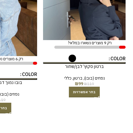
רק 9 מוצרים נשארו במלאי!
COLOR
רק 6 מוצרים נשארו במלאי!
ברטון סקוץ’ לבן/שחור
COLOR
נפחים (בובו)
,
ברטון
,
כללי
בובו נמוך ד
₪
99
₪
119
בחר אפשרויות
נפחים (בובו)
119
בחר 