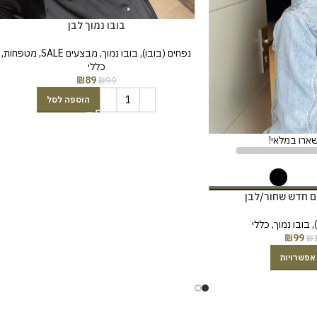
בובו נמוך לבן
נפחים (בובו)
,
בובו נמוך
,
מבצעים SALE
,
מטפחות
,
כללי
₪
89
₪
99
הוספה לסל
גם חדש שחור/לבן
,
בובו נמוך
,
כללי
₪
99
₪
אפשרויות