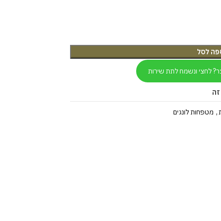
פה לסל
ר? לחצי ונשמח לתת שירות
זה
,
מטפחות לונגים