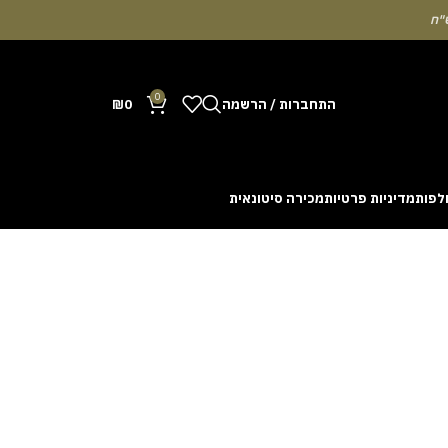
0
התחברות / הרשמה
0
₪
לפות
מדיניות פרטיות
מכירה סיטונאית
Many people enjoy the chance to test their intuit
cash out before a rising multiplier disappears fro
with the interface. Some enthusiasts share tactics 