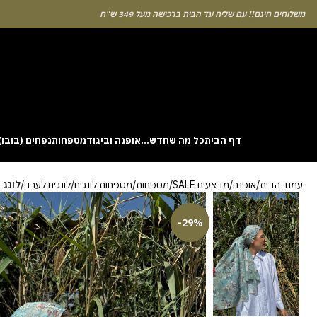
לוחים חינם!! עם שליח עד הבית ברכישה מעל 349 ש"ח
דף הבית
כל מה שחדש…
אופנה וביגוד
מטפחות
נפחים (בובו)
. This particular
Aviator
game attracts attention because it asks you to
עמוד הבית
אופנה
מבצעים SALE
מטפחות
מטפחות לונגים
לונגים לערב
לונג ש
gin without risk is to use the Aviator demo mode and familiarise yourself
 probability of long sessions. Reading these guides often reveals how the
guarantees genuine randomness for every single bet you decide to place.
-29%