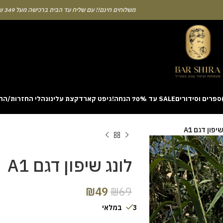
משלוחים חינם!! עם שליח עד הבית ברכישה מעל 349 ש"ח
ספרים וסידורים
SALE עד 70% הנחה!
גיפט קארד
קצת עלינו
נהלי החזרות/הח
ion with a unique casino game that combines simple rules and rapid rounds
יפון דגם A1
m view. Learning the rhythm can take a few attempts. A helpful way to be
on sites like [aviatordreamliner.com] where they discuss the statistical
provably fair system 
לונג שיפון דגם A1
₪
49
₪
69
3 במלאי