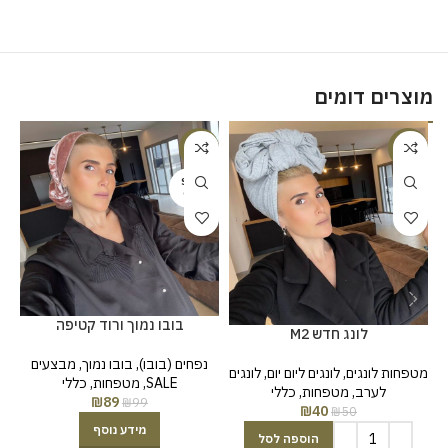
מוצרים דומים
%
-10%
-20%
SOLD
OUT
בובו נמוך ורוד קטיפה
לונג חדש M2
מט
נפחים (בובו)
,
בובו נמוך
,
מבצעים
מטפחות לונגים
,
לונגים ליום יום
,
לונגים
SALE
,
מטפחות
,
כללי
לערב
,
מטפחות
,
כללי
₪
89
₪
99
₪
40
₪
50
מידע נוסף
הוספה לסל