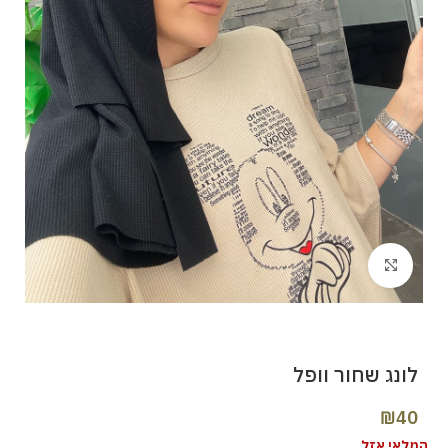
Click to enlarge
לונג שחור וופל
₪
40
המלאי אזל