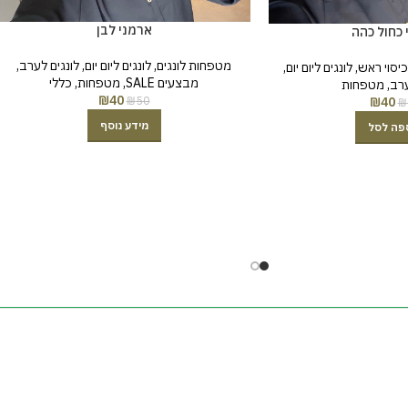
ארמני לבן
 כחול כהה
מטפחות לונגים
,
לונגים ליום יום
,
לונגים לערב
,
כיסוי ראש
,
לונגים ליום יום
,
מבצעים SALE
,
מטפחות
,
כללי
ערב
,
מטפחות
₪
40
₪
50
₪
40
₪
מידע נוסף
פה לסל