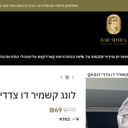
משלוחים חינם!! עם שליח עד הבית ברכישה מעל 349 ש"ח
ספרים וסידורים
SALE עד 70% הנחה!
גיפט קארד
קצת עלינו
נהלי החזרות/הח
ion with a unique casino game that combines simple rules and rapid rounds
קשמיר דו צדדי דגם Q6
m view. Learning the rhythm can take a few attempts. A helpful way to be
on sites like [aviatordreamliner.com] where they discuss the statistical
provably fair system 
לונג קשמיר דו צדדי ד
₪
69
₪
79
4 במלאי