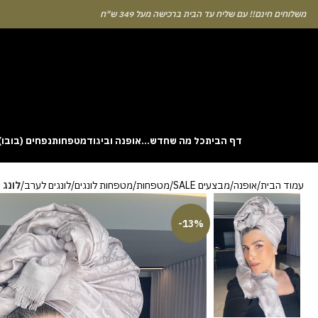
לוחים חינם!! עם שליח עד הבית ברכישה מעל 349 ש"ח
דף הבית
כל מה שחדש…
אופנה וביגוד
מטפחות
נפחים (בובו)
. This particular
Aviator
game attracts attention because it asks you to
עמוד הבית
אופנה
מבצעים SALE
מטפחות
מטפחות לונגים
לונגים לערב
לונג 
gin without risk is to use the Aviator demo mode and familiarise yourself
 probability of long sessions. Reading these guides often reveals how the
guarantees genuine randomness for every single bet you decide to place.
-13%