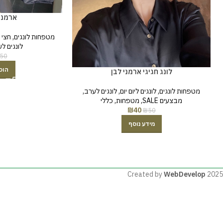
ארמני
מטפחות לונגים
,
חצי 
לונגים ל
50
הוס
לונג חגיגי ארמני לבן
מטפחות לונגים
,
לונגים ליום יום
,
לונגים לערב
,
מבצעים SALE
,
מטפחות
,
כללי
₪
40
₪
50
מידע נוסף
Created by
WebDevelop
2025