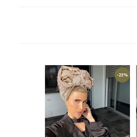
-14%
-23%