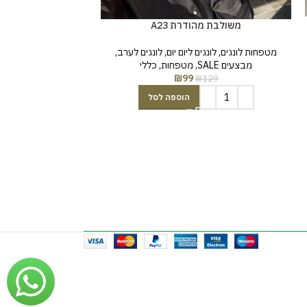
משולבת מהודרת A23
פייטים פרנז
מטפחות לונגים
,
לונגים ליום יום
,
לונגים לערב
,
מטפחות לונגים
,
לונג
מבצעים SALE
,
מטפחות
,
כללי
מבצעים SALE
₪
99
₪
129
₪
69
הוספה לסל