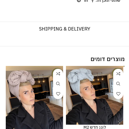
שתפי תוכן זה:
SHIPPING & DELIVERY
מוצרים דומים
%
-20%
-20%
לונג חדש M2