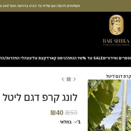
משלוחים חינם!! עם שליח עד הבית ברכישה מעל 349 ש"ח
ספרים וסידורים
SALE עד 70% הנחה!
גיפט קארד
קצת עלינו
נהלי החזרות/הח
ion with a unique casino game that combines simple rules and rapid rounds
קרפ דגם ליטל
m view. Learning the rhythm can take a few attempts. A helpful way to be
on sites like [aviatordreamliner.com] where they discuss the statistical
provably fair system 
לונג קרפ דגם ליטל
₪
40
₪
50
1 במלאי