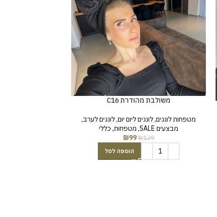
משולבת מהודרת C16
משולבת מ
מטפחות לונגים
,
לונגים ליום יום
,
לונגים לערב
,
מבצעים SALE
,
מטפחות
,
כללי
מטפחות לונגים
,
לונג
₪
99
₪
129
מטפחות
,
מטפח
129
הוספה לסל