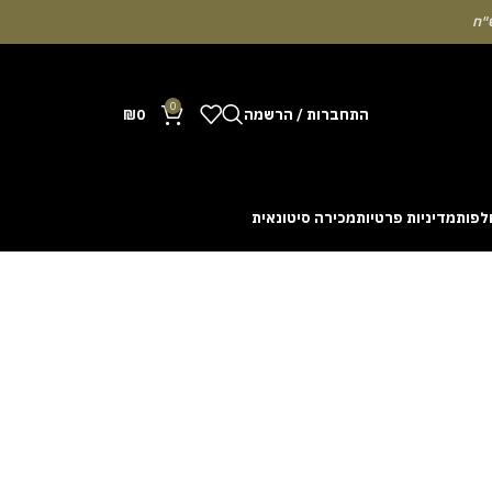
0
התחברות / הרשמה
0
₪
לפות
מדיניות פרטיות
מכירה סיטונאית
Many people enjoy the chance to test their intuit
cash out before a rising multiplier disappears fro
with the interface. Some enthusiasts share tactics 