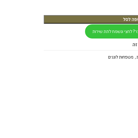
פה לסל
ר? לחצי ונשמח לתת שירות
זה
,
מטפחות לונגים