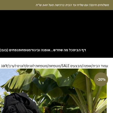
לוחים חינם!! עם שליח עד הבית ברכישה מעל 349 ש"ח
דף הבית
כל מה שחדש…
אופנה וביגוד
מטפחות
נפחים (בובו)
. This particular
Aviator
game attracts attention because it asks you to
עמוד הבית
אופנה
מבצעים SALE
מטפחות
מטפחות לונגים
לונגים לערב
לונג 
gin without risk is to use the Aviator demo mode and familiarise yourself
 probability of long sessions. Reading these guides often reveals how the
guarantees genuine randomness for every single bet you decide to place.
-20%