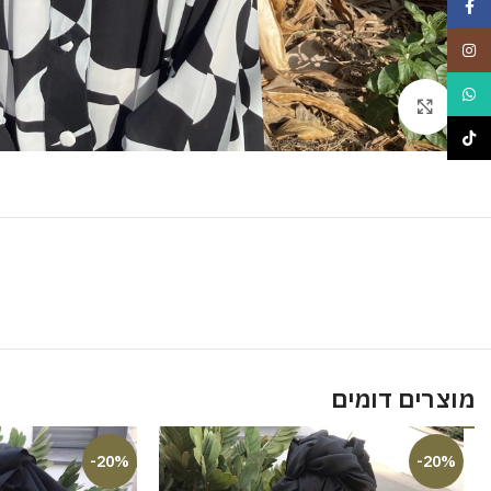
Facebook
Instagram
WhatsApp
Click to enlarge
TikTok
מוצרים דומים
-20%
-20%