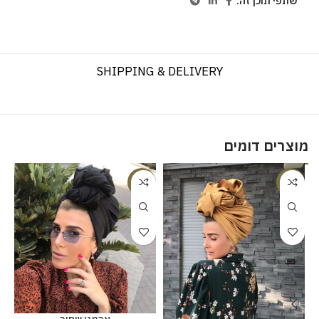
שתפי תוכן זה:
SHIPPING & DELIVERY
מוצרים דומים
%
-20%
-18%