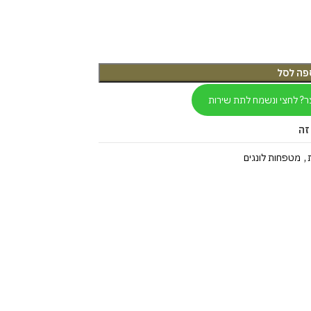
פה לסל
ר? לחצי ונשמח לתת שירות
זה
,
מטפחות לונגים