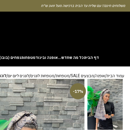
לוחים חינם!! עם שליח עד הבית ברכישה מעל 349 ש"ח
דף הבית
כל מה שחדש…
אופנה וביגוד
מטפחות
נפחים (בובו)
. This particular
Aviator
game attracts attention because it asks you to
עמוד הבית
אופנה
מבצעים SALE
מטפחות
מטפחות לונגים
לונגים ליום יום
לונג
gin without risk is to use the Aviator demo mode and familiarise yourself
 probability of long sessions. Reading these guides often reveals how the
guarantees genuine randomness for every single bet you decide to place.
-17%