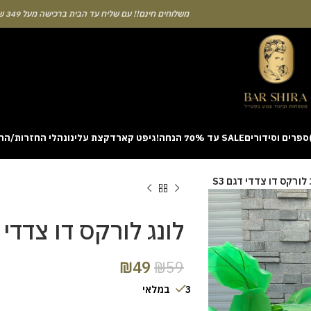
משלוחים חינם!! עם שליח עד הבית ברכישה מעל 349 ש"ח
ספרים וסידורים
SALE עד 70% הנחה!
גיפט קארד
קצת עלינו
נהלי החזרות/הח
ion with a unique casino game that combines simple rules and rapid rounds
 לורקס דו צדדי דגם S3
m view. Learning the rhythm can take a few attempts. A helpful way to be
on sites like [aviatordreamliner.com] where they discuss the statistical
provably fair system 
לונג לורקס דו צדדי דג
₪
49
₪
59
3 במלאי