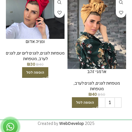
ונציה אדום
מטפחות לונגים
,
לונגים ליום יום
,
לונגים
לערב
,
מטפחות
לו
₪
30
₪
40
ארמני זהב
הוספה לסל
מטפחות לונגים
,
לונגים לערב
,
מטפחות
₪
40
₪
50
הוספה לסל
Created by
WebDevelop
2025