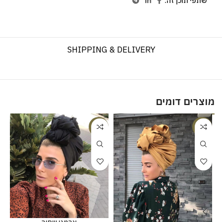
שתפי תוכן זה:
SHIPPING & DELIVERY
מוצרים דומים
%
-20%
-18%