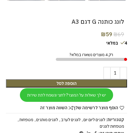
לונג כותנה G דגם A3
₪
59
₪
69
4 במלאי
רק 4 מוצרים נשארו במלאי!
הוספה לסל
יש לך שאלות על המוצר? לחצי ונשמח לתת שירות
הוסף מוצר לרשימה שלך
השווה מוצר זה
קטגוריות:
לונגים ליום יום
,
לונגים לערב
,
לונגים מותגים
,
מטפחות
,
מטפחות לונגים