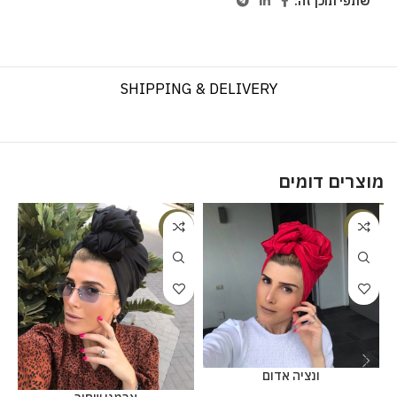
שתפי תוכן זה:
SHIPPING & DELIVERY
מוצרים דומים
%
-20%
-25%
ונציה אדום