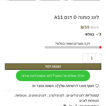
לונג כותנה D דגם A11
₪
59
₪
69
3 במלאי
רק 3 מוצרים נשארו במלאי!
הוספה לסל
יש לך שאלות על המוצר? לחצי ונשמח לתת שירות
הוסף מוצר לרשימה שלך
השווה מוצר זה
קטגוריות:
לונגים ליום יום
,
לונגים לערב
,
לונגים מותגים
,
מטפחות
,
מטפחות לונגים