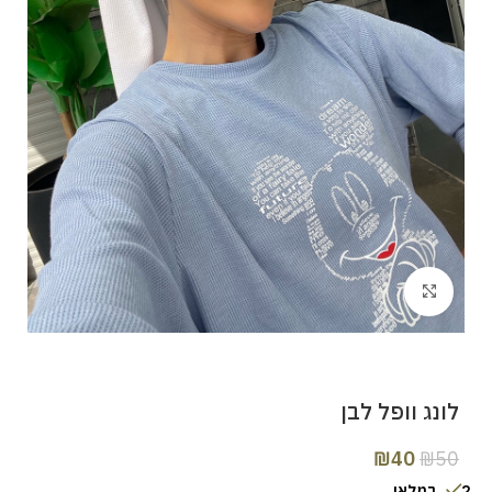
Click to enlarge
לונג וופל לבן
₪
40
₪
50
2 במלאי